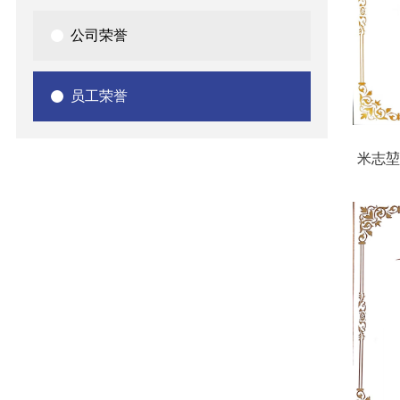
公司荣誉
员工荣誉
米志堃