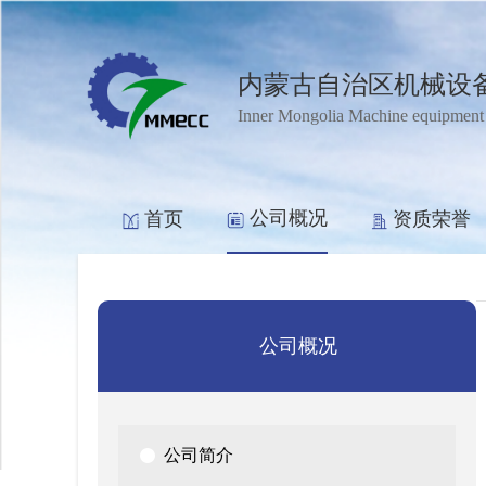
内蒙古自治区机械设
Inner Mongolia Machine equipment
公司概况
首页
资质荣誉
公司概况
公司简介