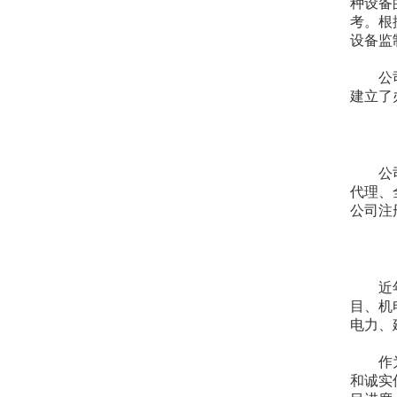
种设备
考。根
设备监
公
建立了
公
代理、
公司注
近
目、机
电力、
作
和诚实