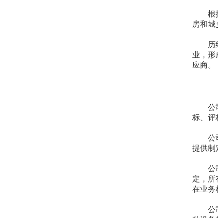
根
房和城
历
业，形
应商。
公
标、评
公
提供制
公
定，所
在业务
公