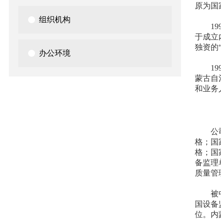
原为国
组织机构
1
于成立
独资的
办公环境
1
蒙古自
和业务
公
格；国
格；国
备监理
质量管
被
国设备
位。内